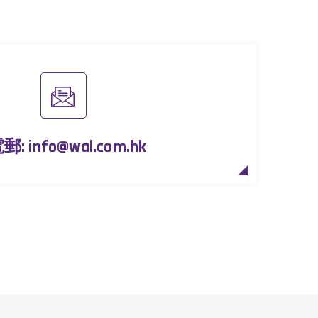
電郵:
info@wal.com.hk